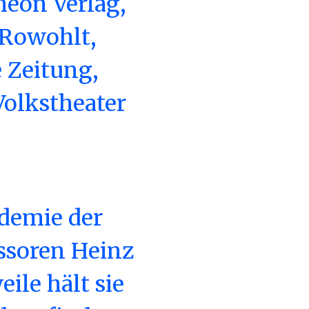
heon Verlag,
 Rowohlt,
 Zeitung,
Volkstheater
ademie der
essoren Heinz
ile hält sie