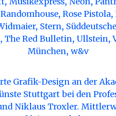
t, Musikexpress, Neon, Pant
 Randomhouse, Rose Pistola,
idmaier, Stern, Süddeutsche
 The Red Bulletin, Ullstein, 
München, w&v
erte Grafik-Design an der Ak
nste Stuttgart bei den Prof
d Niklaus Troxler. Mittlerwe