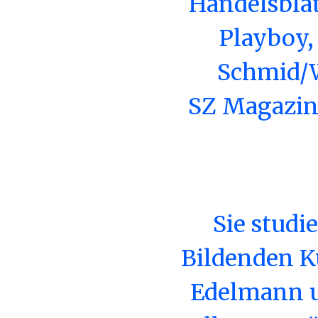
Handelsblat
Playboy,
Schmid/W
SZ Magazin,
Sie studi
Bildenden Kü
Edelmann un