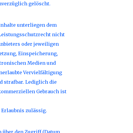
nverzüglich gelöscht.
 Inhalte unterliegen dem
Leistungsschutzrecht nicht
nbieters oder jeweiligen
setzung, Einspeicherung,
ktronischen Medien und
nerlaubte Vervielfältigung
 strafbar. Lediglich die
kommerziellen Gebrauch ist
 Erlaubnis zulässig.
 über den Zugriff (Datum,